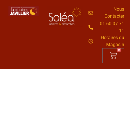
Nous
Contacter
01 60 07 71
11
Horaires du
Magasin
0