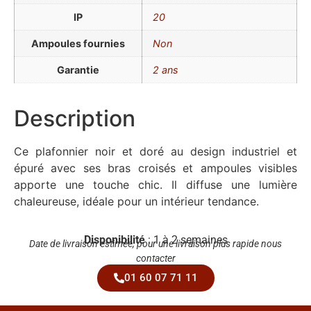
IP
20
Ampoules fournies
Non
Garantie
2 ans
Description
Ce plafonnier noir et doré au design industriel et
épuré avec ses bras croisés et ampoules visibles
apporte une touche chic. Il diffuse une lumière
chaleureuse, idéale pour un intérieur tendance.
Disponibilité
: 1 à 2 semaines
Date de livraison estimée, pour une livraison plus rapide nous
contacter
01 60 07 71 11