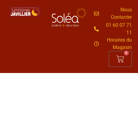
Nous
Contacter
01 60 07 71
11
Horaires du
Magasin
0