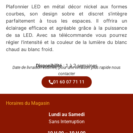
Plafonnier LED en métal décor nickel aux formes
courbes, son design sobre et discret s’intègre
parfaitement à tous les espaces. Il offrira un
éclairage efficace et agréable grâce à la puissance
de sa LED. Avec sa télécommande vous pourrez
régler l’intensité et la couleur de la lumière du blanc
chaud au blanc froid.
Disponibilité
: 1 à 2 semaines
Date de livraison estimée, pour une livraison plus rapide nous
contacter
01 60 07 71 11
Horaires du Magasin
Lundi au Samedi
Sans Interruption