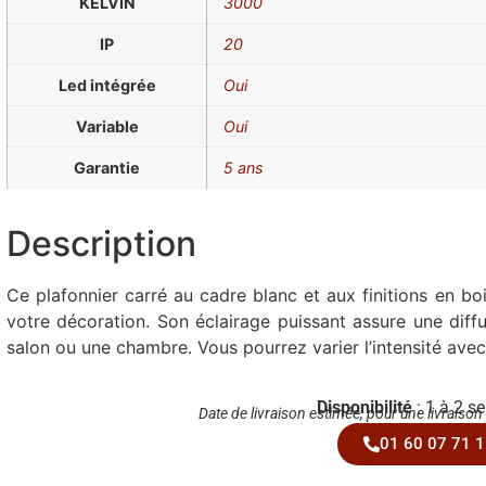
KELVIN
3000
IP
20
Led intégrée
Oui
Variable
Oui
Garantie
5 ans
Description
Ce plafonnier carré au cadre blanc et aux finitions en b
votre décoration. Son éclairage puissant assure une dif
salon ou une chambre. Vous pourrez varier l’intensité avec
Disponibilité
: 1 à 2 s
Date de livraison estimée, pour une livraison
01 60 07 71 1