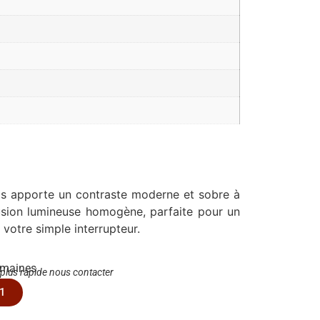
ois apporte un contraste moderne et sobre à
fusion lumineuse homogène, parfaite pour un
 votre simple interrupteur.
emaines
 plus rapide nous contacter
1