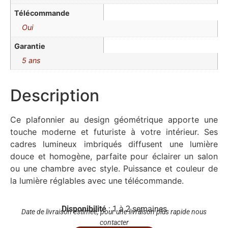
Télécommande
Oui
Garantie
5 ans
Description
Ce plafonnier au design géométrique apporte une
touche moderne et futuriste à votre intérieur. Ses
cadres lumineux imbriqués diffusent une lumière
douce et homogène, parfaite pour éclairer un salon
ou une chambre avec style. Puissance et couleur de
la lumière réglables avec une télécommande.
Disponibilité
: 1 à 2 semaines
Date de livraison estimée, pour une livraison plus rapide nous
contacter