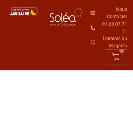
Nous
Contacter
01 60 07 71
11
Horaires du
Magasin
0