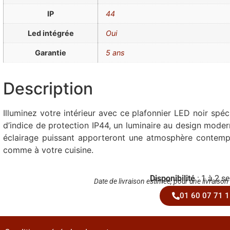
IP
44
Led intégrée
Oui
Garantie
5 ans
Description
Illuminez votre intérieur avec ce plafonnier LED noir spéci
d’indice de protection IP44, un luminaire au design moder
éclairage puissant apporteront une atmosphère contempo
comme à votre cuisine.
Disponibilité
: 1 à 2 s
Date de livraison estimée, pour une livraison
01 60 07 71 1