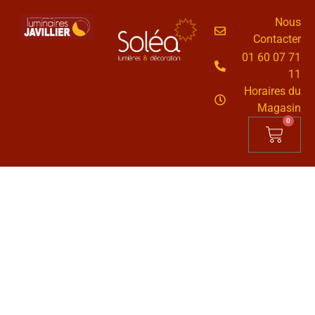
Nous
Contacter
01 60 07 71
11
Horaires du
Magasin
0