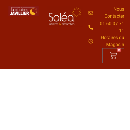
Nous
Contacter
01 60 07 71
11
Horaires du
Magasin
0