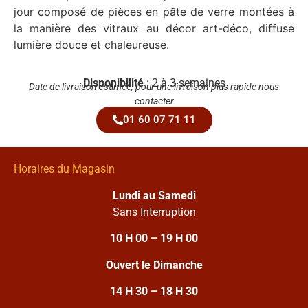
jour composé de pièces en pâte de verre montées à
la manière des vitraux au décor art-déco, diffuse
lumière douce et chaleureuse.
Disponibilité
: 2 à 3 semaines
Date de livraison estimée, pour une livraison plus rapide nous
contacter
01 60 07 71 11
Horaires du Magasin
Lundi au Samedi
Sans Interruption
10 H 00 – 19 H 00
Ouvert le Dimanche
14 H 30 – 18 H 30