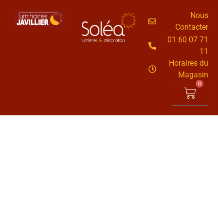
Nous
Contacter
01 60 07 71
11
Horaires du
Magasin
0