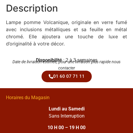
Description
Lampe pomme Volcanique, originale en verre fumé
avec inclusions métalliques et sa feuille en métal
chromé. Elle ajoutera une touche de luxe et
d’originalité à votre décor.
Disponibilité
: 2 à 3 semaines
Date de livraison estimée, pour une livraison plus rapide nous
contacter
01 60 07 71 11
Horaires du Magasin
Lundi au Samedi
Sans Interruption
10 H 00 – 19 H 00