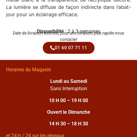
La lumière se diffuse de façon indirecte dans l’abat-
jour pour un éclairage efficace.
Disponibilité
: 2 à 3 semaines
Date de livraison estimée, pour une livraison plus rapide nous
contacter
01 60 07 71 11
Horaires du Magasin
Lundi au Samedi
Sans Interruption
10 H 00 – 19 H 00
Ouvert le Dimanche
14 H 30 – 18 H 30
et 24 h / 24 sur les réseaux