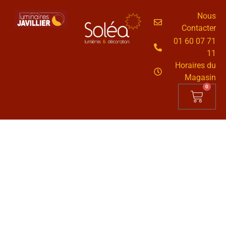
Nous
Contacter
01 60 07 71
11
Horaires du
Magasin
0