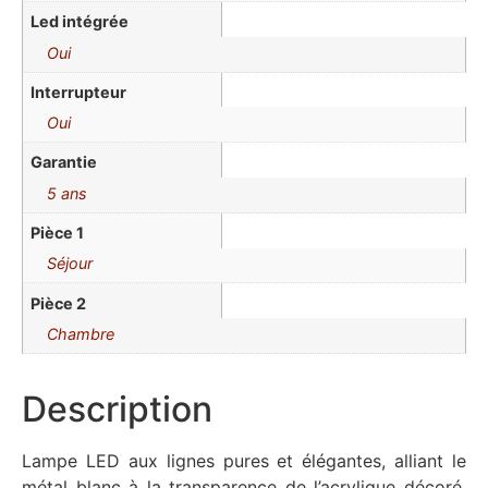
Led intégrée
Oui
Interrupteur
Oui
Garantie
5 ans
Pièce 1
Séjour
Pièce 2
Chambre
Description
Lampe LED aux lignes pures et élégantes, alliant le
métal blanc à la transparence de l’acrylique décoré.