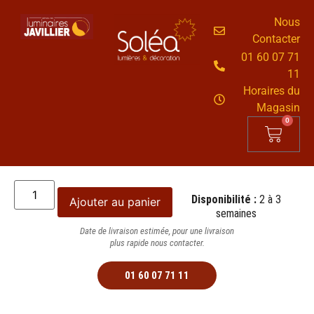
Nous
Contacter
01 60 07 71
11
Horaires du
Magasin
0
Disponibilité :
2 à 3
Ajouter au panier
semaines
Date de livraison estimée, pour une livraison
plus rapide nous contacter.
01 60 07 71 11