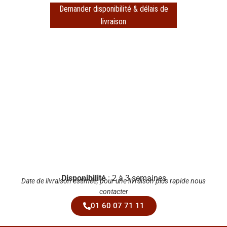
Demander disponibilité & délais de
livraison
Disponibilité
: 2 à 3 semaines
Date de livraison estimée, pour une livraison plus rapide nous
contacter
01 60 07 71 11