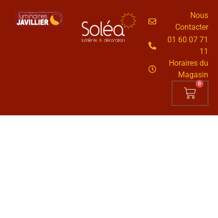
Nous
Contacter
01 60 07 71
11
Horaires du
Magasin
0