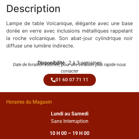
Description
Lampe de table Volcanique, élégante avec une base
dorée en verre avec inclusions métalliques rappelant
la roche volcanique. Son abat-jour cylindrique noir
diffuse une lumière indirecte.
Disponibilité
: 2 à 3 semaines
Date de livraison estimée, pour une livraison plus rapide nous
contacter
01 60 07 71 11
Horaires du Magasin
Lundi au Samedi
Sans Interruption
10 H 00 – 19 H 00