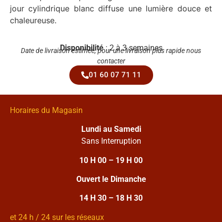
jour cylindrique blanc diffuse une lumière douce et
chaleureuse.
Disponibilité
: 2 à 3 semaines
Date de livraison estimée, pour une livraison plus rapide nous
contacter
01 60 07 71 11
Horaires du Magasin
Lundi au Samedi
Sans Interruption
10 H 00 – 19 H 00
Ouvert le Dimanche
14 H 30 – 18 H 30
et 24 h / 24 sur les réseaux