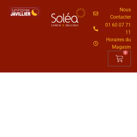
Nous
Contacter
01 60 07 71
11
Horaires du
Magasin
0