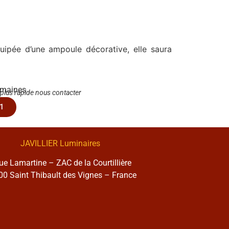
uipée d’une ampoule décorative, elle saura
emaines
 plus rapide nous contacter
1
JAVILLIER Luminaires
rue Lamartine – ZAC de la Courtillière
0 Saint Thibault des Vignes – France