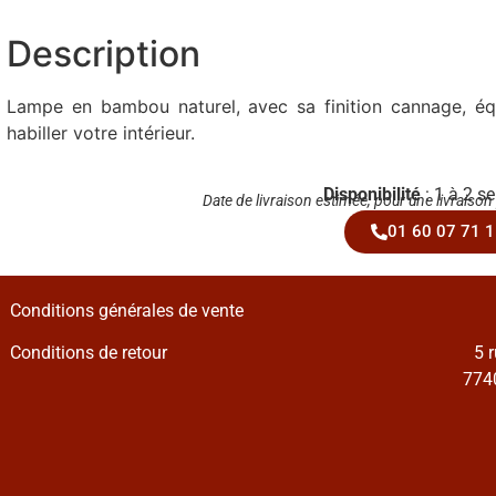
Description
Lampe en bambou naturel, avec sa finition cannage, éq
habiller votre intérieur.
Disponibilité
: 1 à 2 s
Date de livraison estimée, pour une livraison
01 60 07 71 1
Conditions générales de vente
Conditions de retour
5 
7740