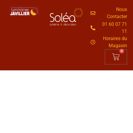
Nous
Contacter
01 60 07 71
11
Horaires du
Magasin
0