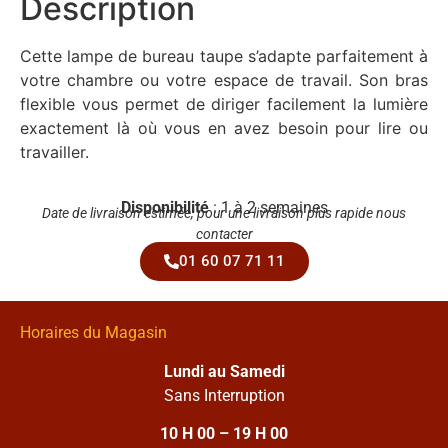
Description
Cette lampe de bureau taupe s’adapte parfaitement à
votre chambre ou votre espace de travail. Son bras
flexible vous permet de diriger facilement la lumière
exactement là où vous en avez besoin pour lire ou
travailler.
Disponibilité
: 1 à 2 semaines
Date de livraison estimée, pour une livraison plus rapide nous
contacter
01 60 07 71 11
Horaires du Magasin
Lundi au Samedi
Sans Interruption
10 H 00 – 19 H 00