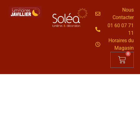
Nous
Contacter
01 60 07 71
11
Horaires du
Magasin
0