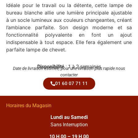
Idéale pour le travail ou la détente, cette lampe de
bureau blanche allie une lumière principale ajustable
à un socle lumineux aux couleurs changeantes, créant
l’ambiance parfaite. Son design moderne et sa
fonctionnalité polyvalente en font un ajout
indispensable à tout espace. Elle fera également une
parfaite lampe de chevet.
Disponibilité
: 1 à 2 semaines
Date de livraison estimée, pour une livraison plus rapide nous
contacter
01 60 07 71 11
Horaires du Magasin
Lundi au Samedi
Sans Interruption
10 H 00 – 19 H 00