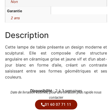
Non
Garantie
2 ans
Description
Cette lampe de table présente un design moderne et
sculptural. Elle est composée d’une structure
angulaire en céramique grise et jaune vif et d’un abat-
jour blanc en forme d’aile, créant un contraste
saisissant entre ses formes géométriques et ses
couleurs.
Disponibilité
: 2 à 3 semaines
Date de livraison estimée, pour une livraison plus rapide nous
contacter
01 60 07 71 11