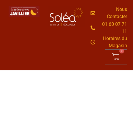
Nous
Contacter
01 60 07 71
11
Horaires du
Magasin
0