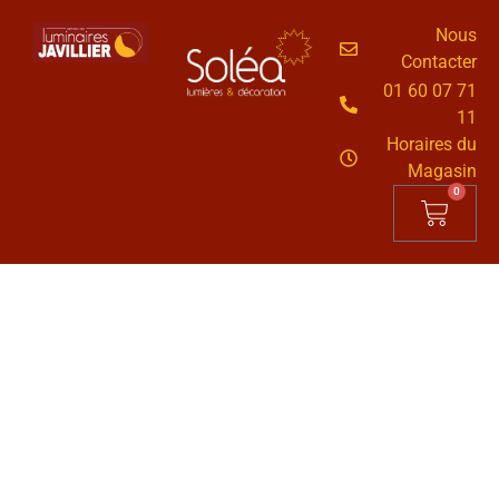
Nous
Contacter
01 60 07 71
11
Horaires du
Magasin
0