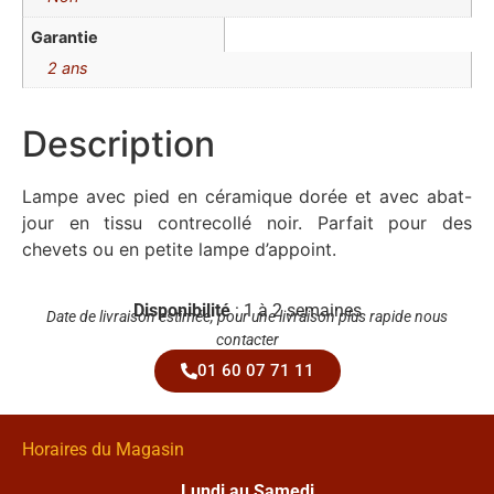
Garantie
2 ans
Description
Lampe avec pied en céramique dorée et avec abat-
jour en tissu contrecollé noir. Parfait pour des
chevets ou en petite lampe d’appoint.
Disponibilité
: 1 à 2 semaines
Date de livraison estimée, pour une livraison plus rapide nous
contacter
01 60 07 71 11
Horaires du Magasin
Lundi au Samedi