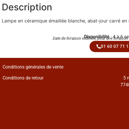
Description
Lampe en céramique émaillée blanche, abat-jour carré en 
Disponibilité
: 4 à 6 s
Date de livraison estimée, pour une livraison
01 60 07 71 1
Conditions générales de vente
Conditions de retour
5 
7740