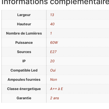
Informations complémentair
Largeur
13
Hauteur
40
Nombre de Lumières
1
Puissance
60W
Sources
E27
IP
20
Compatible Led
Oui
Ampoules fournies
Non
Classe énergetique
A++ à E
Garantie
2 ans