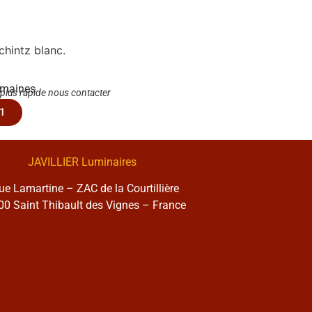
chintz blanc.
emaines
 plus rapide nous contacter
1
JAVILLIER Luminaires
rue Lamartine – ZAC de la Courtillière
0 Saint Thibault des Vignes – France