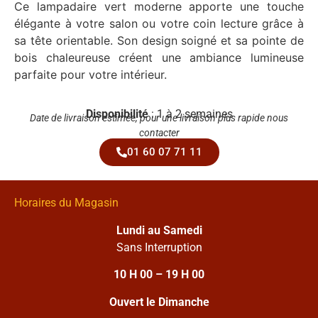
Ce lampadaire vert moderne apporte une touche
élégante à votre salon ou votre coin lecture grâce à
sa tête orientable. Son design soigné et sa pointe de
bois chaleureuse créent une ambiance lumineuse
parfaite pour votre intérieur.
Disponibilité
: 1 à 2 semaines
Date de livraison estimée, pour une livraison plus rapide nous
contacter
01 60 07 71 11
Horaires du Magasin
Lundi au Samedi
Sans Interruption
10 H 00 – 19 H 00
Ouvert le Dimanche