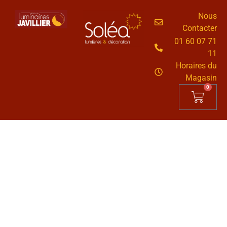
Nous
Contacter
01 60 07 71
11
Horaires du
Magasin
0