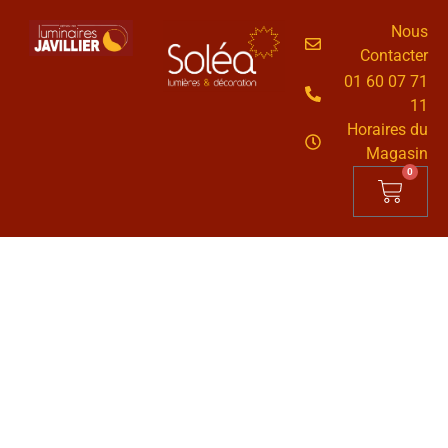
Nous
Contacter
01 60 07 71
11
Horaires du
Magasin
0