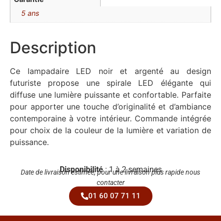
5 ans
Description
Ce lampadaire LED noir et argenté au design
futuriste propose une spirale LED élégante qui
diffuse une lumière puissante et confortable. Parfaite
pour apporter une touche d’originalité et d’ambiance
contemporaine à votre intérieur. Commande intégrée
pour choix de la couleur de la lumière et variation de
puissance.
Disponibilité
: 1 à 2 semaines
Date de livraison estimée, pour une livraison plus rapide nous
contacter
01 60 07 71 11