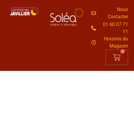
Nous
Contacter
01 60 07 71
11
Horaires du
Magasin
0