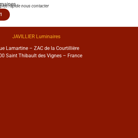
emaines
 plus rapide nous contacter
1
JAVILLIER Luminaires
rue Lamartine – ZAC de la Courtillière
0 Saint Thibault des Vignes – France