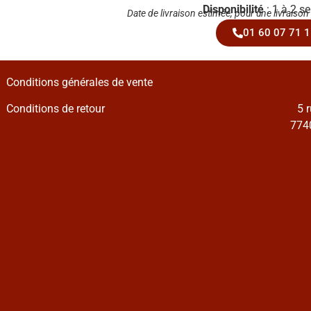
Disponibilité
: 1 à 2 s
Date de livraison estimée, pour une livraison
01 60 07 71 1
Conditions générales de vente
Conditions de retour
5 
7740