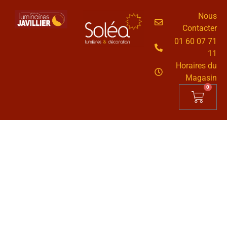
Nous
Contacter
01 60 07 71
11
Horaires du
Magasin
0