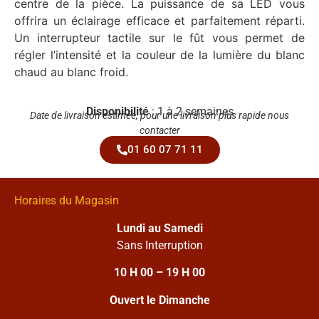
centre de la pièce. La puissance de sa LED vous
offrira un éclairage efficace et parfaitement réparti.
Un interrupteur tactile sur le fût vous permet de
régler l’intensité et la couleur de la lumière du blanc
chaud au blanc froid.
Disponibilité
: 1 à 2 semaines
Date de livraison estimée, pour une livraison plus rapide nous
contacter
01 60 07 71 11
Horaires du Magasin
Lundi au Samedi
Sans Interruption
10 H 00 – 19 H 00
Ouvert le Dimanche