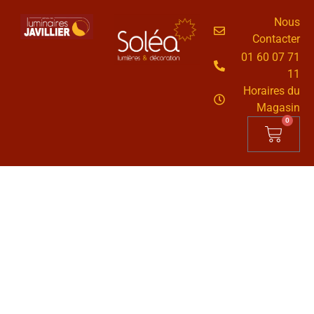
Nous
Contacter
01 60 07 71
11
Horaires du
Magasin
0