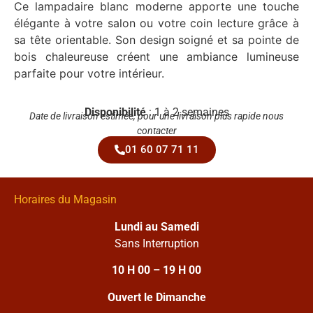
Ce lampadaire blanc moderne apporte une touche
élégante à votre salon ou votre coin lecture grâce à
sa tête orientable. Son design soigné et sa pointe de
bois chaleureuse créent une ambiance lumineuse
parfaite pour votre intérieur.
Disponibilité
: 1 à 2 semaines
Date de livraison estimée, pour une livraison plus rapide nous
contacter
01 60 07 71 11
Horaires du Magasin
Lundi au Samedi
Sans Interruption
10 H 00 – 19 H 00
Ouvert le Dimanche