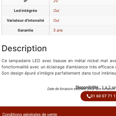
IP
20
Led intégrée
Oui
Variateur d'intensité
Oui
Garantie
5 ans
Description
Ce lampadaire LED avec liseuse en métal nickel mat avec
fonctionnalité avec un éclairage d’ambiance très efficace 
Son design épuré s’intègre parfaitement dans tout intérieu
Disponibilité
: 1 à 2 s
Date de livraison estimée, pour une livraison
01 60 07 71 1
Conditions générales de vente