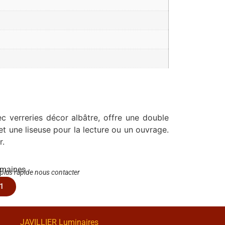
 verreries décor albâtre, offre une double
et une liseuse pour la lecture ou un ouvrage.
r.
emaines
 plus rapide nous contacter
1
JAVILLIER Luminaires