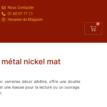
Nous Contacter
01 60 07 71 11
Horaires du Magasin
0
 métal nickel mat
 verreries décor albâtre, offre une double
et une liseuse pour la lecture ou un ouvrage.
r.