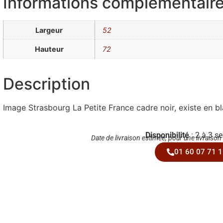
Informations complémentair
Largeur
52
Hauteur
72
Description
Image Strasbourg La Petite France cadre noir, existe en b
Disponibilité
: 2 à 3 s
Date de livraison estimée, pour une livraison
01 60 07 71 1