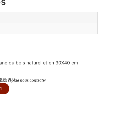
es
lanc ou bois naturel et en 30X40 cm
emaines
 plus rapide nous contacter
1