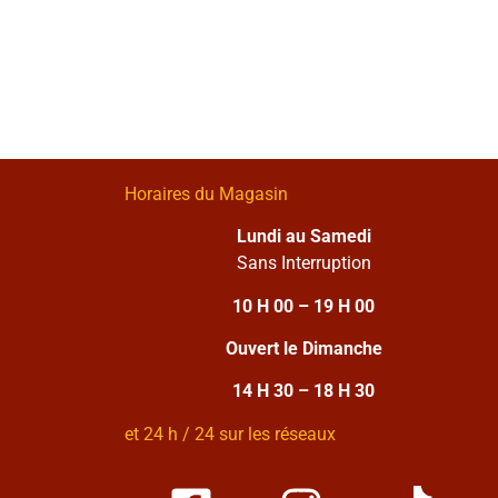
Horaires du Magasin
Lundi au Samedi
Sans Interruption
10 H 00 – 19 H 00
Ouvert le Dimanche
14 H 30 – 18 H 30
et 24 h / 24 sur les réseaux