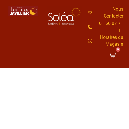
Nous
Contacter
01 60 07 71
11
Horaires du
Magasin
0