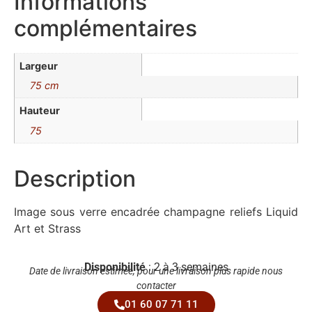
Informations
complémentaires
Largeur
75 cm
Hauteur
75
Description
Image sous verre encadrée champagne reliefs Liquid
Art et Strass
Disponibilité
: 2 à 3 semaines
Date de livraison estimée, pour une livraison plus rapide nous
contacter
01 60 07 71 11