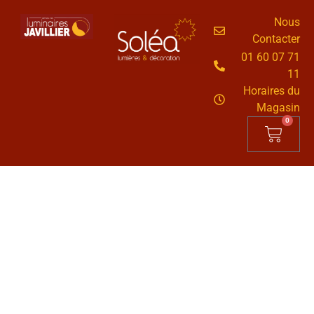
Nous
Contacter
01 60 07 71
11
Horaires du
Magasin
0