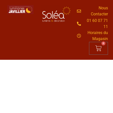
Nous
Contacter
01 60 07 71
11
Horaires du
Magasin
0