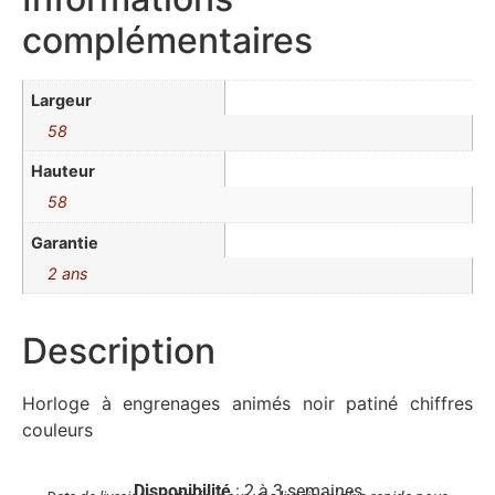
complémentaires
Largeur
58
Hauteur
58
Garantie
2 ans
Description
Horloge à engrenages animés noir patiné chiffres
couleurs
Disponibilité
: 2 à 3 semaines