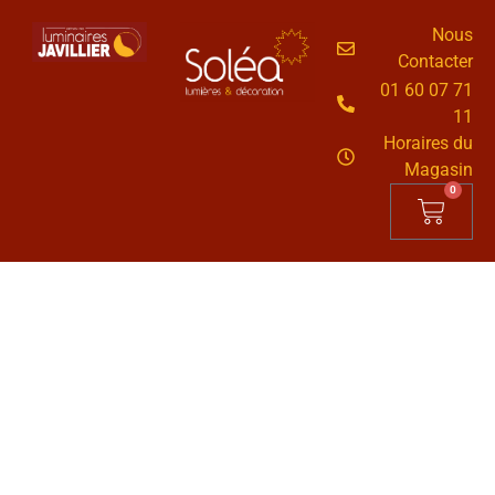
Nous
Contacter
01 60 07 71
11
Horaires du
Magasin
0