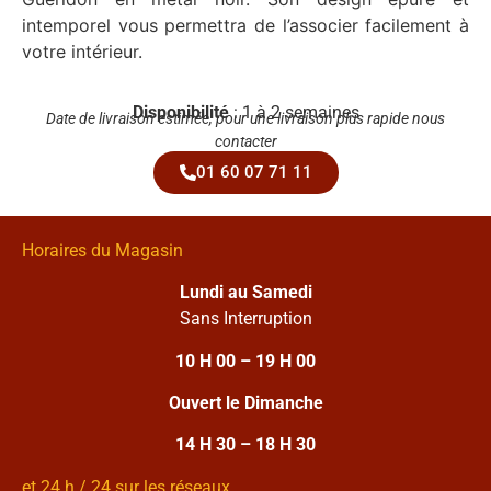
intemporel vous permettra de l’associer facilement à
votre intérieur.
Disponibilité
: 1 à 2 semaines
Date de livraison estimée, pour une livraison plus rapide nous
contacter
01 60 07 71 11
Horaires du Magasin
Lundi au Samedi
Sans Interruption
10 H 00 – 19 H 00
Ouvert le Dimanche
14 H 30 – 18 H 30
et 24 h / 24 sur les réseaux