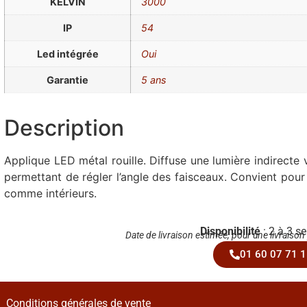
KELVIN
3000
IP
54
Led intégrée
Oui
Garantie
5 ans
Description
Applique LED métal rouille. Diffuse une lumière indirecte v
permettant de régler l’angle des faisceaux. Convient pour
comme intérieurs.
Disponibilité
: 2 à 3 s
Date de livraison estimée, pour une livraison
01 60 07 71 1
Conditions générales de vente