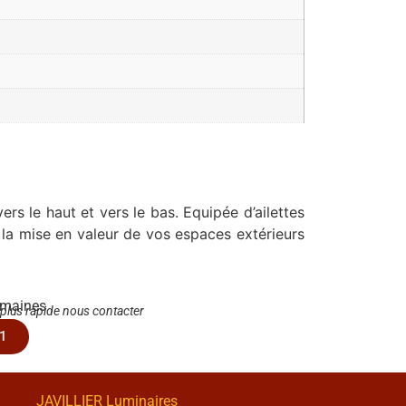
ers le haut et vers le bas. Equipée d’ailettes
 la mise en valeur de vos espaces extérieurs
emaines
 plus rapide nous contacter
1
JAVILLIER Luminaires