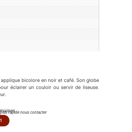
pplique bicolore en noir et café. Son globe
our éclairer un couloir ou servir de liseuse.
ur.
emaines
 plus rapide nous contacter
1