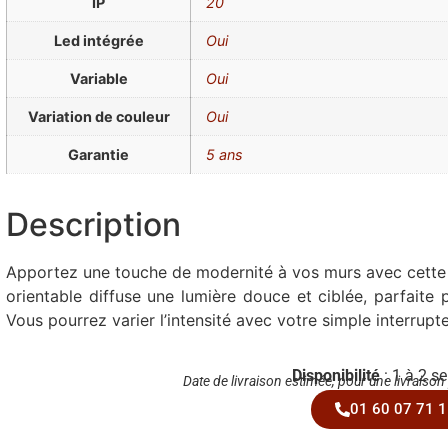
IP
20
Led intégrée
Oui
Variable
Oui
Variation de couleur
Oui
Garantie
5 ans
Description
Apportez une touche de modernité à vos murs avec cette a
orientable diffuse une lumière douce et ciblée, parfaite p
Vous pourrez varier l’intensité avec votre simple interrupte
Disponibilité
: 1 à 2 s
Date de livraison estimée, pour une livraison
01 60 07 71 1