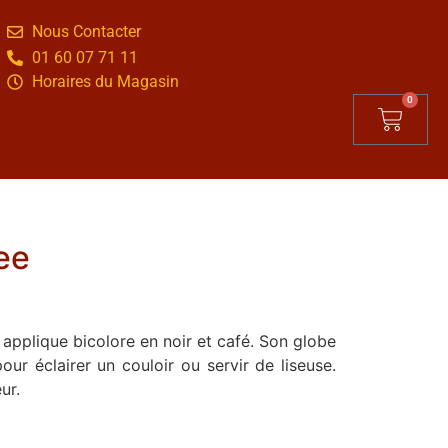
Nous Contacter
01 60 07 71 11
Horaires du Magasin
0
ee
pplique bicolore en noir et café. Son globe
our éclairer un couloir ou servir de liseuse.
ur.