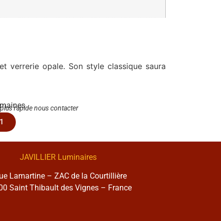
et verrerie opale. Son style classique saura
emaines
 plus rapide nous contacter
1
JAVILLIER Luminaires
rue Lamartine – ZAC de la Courtillière
0 Saint Thibault des Vignes – France