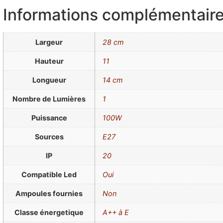
Informations complémentair
Largeur
28 cm
Hauteur
11
Longueur
14 cm
Nombre de Lumières
1
Puissance
100W
Sources
E27
IP
20
Compatible Led
Oui
Ampoules fournies
Non
Classe énergetique
A++ à E