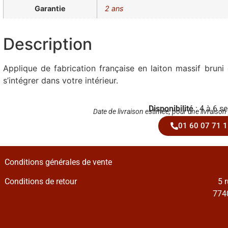
Garantie
2 ans
Description
Applique de fabrication française en laiton massif bruni 
s’intégrer dans votre intérieur.
Disponibilité
: 4 à 6 s
Date de livraison estimée, pour une livraison
01 60 07 71 1
Conditions générales de vente
Conditions de retour
5 
7740