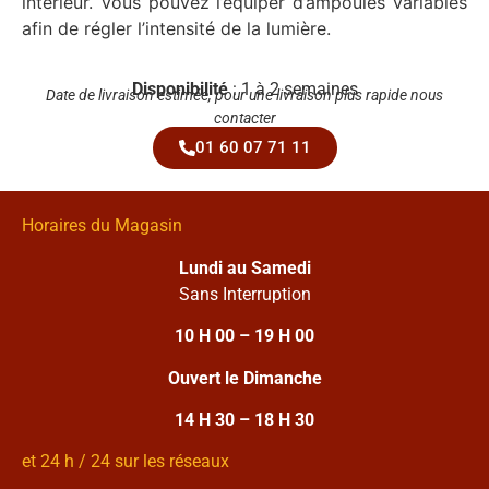
intérieur. Vous pouvez l’équiper d’ampoules variables
afin de régler l’intensité de la lumière.
Disponibilité
: 1 à 2 semaines
Date de livraison estimée, pour une livraison plus rapide nous
contacter
01 60 07 71 11
Horaires du Magasin
Lundi au Samedi
Sans Interruption
10 H 00 – 19 H 00
Ouvert le Dimanche
14 H 30 – 18 H 30
et 24 h / 24 sur les réseaux