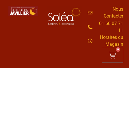
Nous
Contacter
01 60 07 71
11
Horaires du
Magasin
0