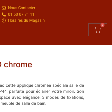
Nous Contacter
01 60 07 71 11
Horaires du Magasin
0
ED chrome
ec cette applique chromée spéciale salle de
P44, parfaite pour éclairer votre miroir. Son
espace avec élégance. 3 modes de fixations,
 meuble de salle de bain.