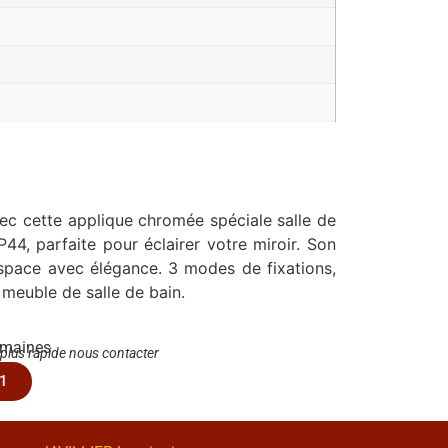
ec cette applique chromée spéciale salle de
P44, parfaite pour éclairer votre miroir. Son
espace avec élégance. 3 modes de fixations,
 meuble de salle de bain.
emaines
 plus rapide nous contacter
1