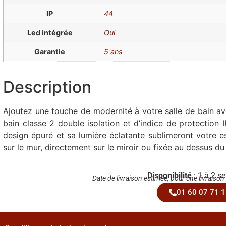
IP
44
Led intégrée
Oui
Garantie
5 ans
Description
Ajoutez une touche de modernité à votre salle de bain av
bain classe 2 double isolation et d’indice de protection I
design épuré et sa lumière éclatante sublimeront votre 
sur le mur, directement sur le miroir ou fixée au dessus du
Disponibilité
: 1 à 2 s
Date de livraison estimée, pour une livraison
01 60 07 71 1