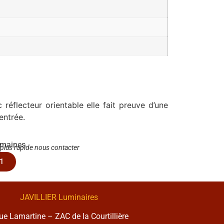
réflecteur orientable elle fait preuve d’une
entrée.
emaines
 plus rapide nous contacter
1
JAVILLIER Luminaires
rue Lamartine – ZAC de la Courtillière