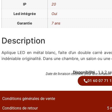
IP
20
Led intégrée
Oui
Garantie
7 ans
Description
Aplique LED en métal blanc, faite d’un double carré avec 
indéniable originalité. Dans une chambre, un salon ou une 
Disponibilité
: 1 à 2 s
Date de livraison estimée, pour une livraison
01 60 07 71 1
Conditions générales de vente
Conditions de retour
5 