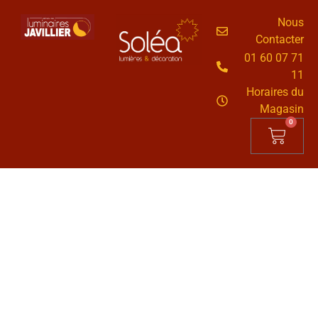
Nous
Contacter
01 60 07 71
11
Horaires du
Magasin
0