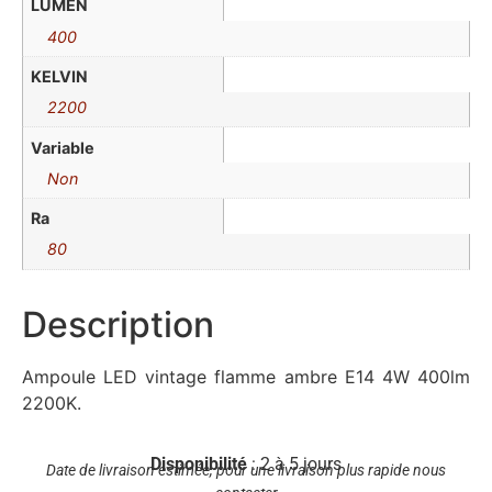
LUMEN
400
KELVIN
2200
Variable
Non
Ra
80
Description
Ampoule LED vintage flamme ambre E14 4W 400lm
2200K.
Disponibilité
: 2 à 5 jours
Date de livraison estimée, pour une livraison plus rapide nous