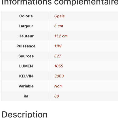
Informations complémentair
Coloris
Opale
Largeur
6 cm
Hauteur
11.2 cm
Puissance
11W
Sources
E27
LUMEN
1055
KELVIN
3000
Variable
Non
Ra
80
Description