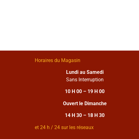
Horaires du Magasin
Lundi au Samedi
Sans Interruption
10 H 00 – 19 H 00
Ouvert le Dimanche
14 H 30 – 18 H 30
et 24 h / 24 sur les réseaux