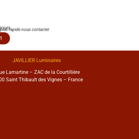
 jours
 plus rapide nous contacter
1
JAVILLIER Luminaires
rue Lamartine – ZAC de la Courtillière
0 Saint Thibault des Vignes – France