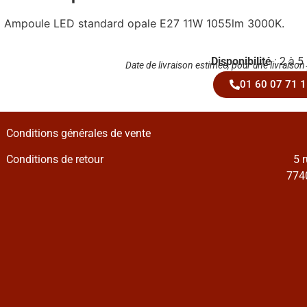
Ampoule LED standard opale E27 11W 1055lm 3000K.
Disponibilité
: 2 à 5
Date de livraison estimée, pour une livraison
01 60 07 71 1
Conditions générales de vente
Conditions de retour
5 
7740