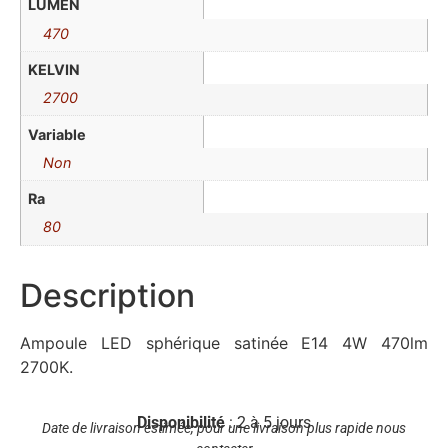
LUMEN
470
KELVIN
2700
Variable
Non
Ra
80
Description
Ampoule LED sphérique satinée E14 4W 470lm
2700K.
Disponibilité
: 2 à 5 jours
Date de livraison estimée, pour une livraison plus rapide nous