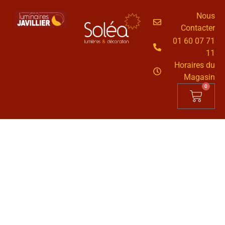
Nous
Contacter
01 60 07 71
11
Horaires du
Magasin
0