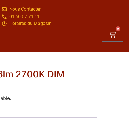
Nous Contacter
01 60 07 71 11
Horaires du Magasin
0
6lm 2700K DIM
able.