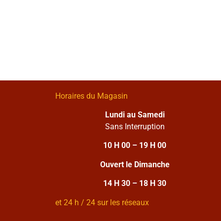
Horaires du Magasin
Lundi au Samedi
Sans Interruption
10 H 00 – 19 H 00
Ouvert le Dimanche
14 H 30 – 18 H 30
et 24 h / 24 sur les réseaux