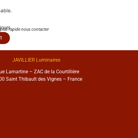
able.
 jours
 plus rapide nous contacter
1
JAVILLIER Luminaires
rue Lamartine – ZAC de la Courtillière
0 Saint Thibault des Vignes – France