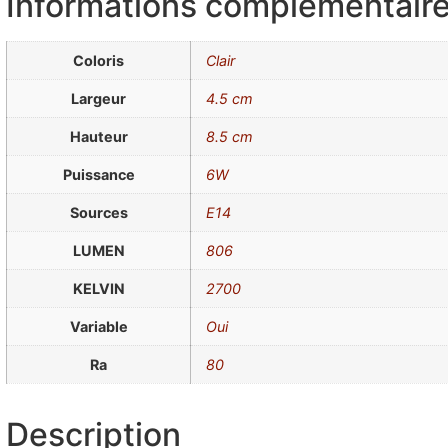
Informations complémentair
Coloris
Clair
Largeur
4.5 cm
Hauteur
8.5 cm
Puissance
6W
Sources
E14
LUMEN
806
KELVIN
2700
Variable
Oui
Ra
80
Description