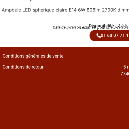
Ampoule LED sphérique claire E14 6W 806lm 2700K dimm
Disponibilité
: 2 à 5
Date de livraison estimée, pour une livraison
01 60 07 71 1
Conditions générales de vente
Conditions de retour
5 
7740