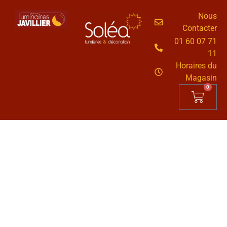
Nous
Contacter
01 60 07 71
11
Horaires du
Magasin
0