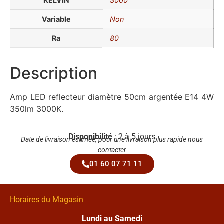
KELVIN
3000
Variable
Non
Ra
80
Description
Amp LED reflecteur diamètre 50cm argentée E14 4W
350lm 3000K.
Disponibilité
: 2 à 5 jours
Date de livraison estimée, pour une livraison plus rapide nous
contacter
01 60 07 71 11
Horaires du Magasin
Lundi au Samedi