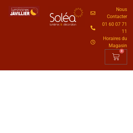
Nous
Contacter
01 60 07 71
11
Horaires du
Magasin
0