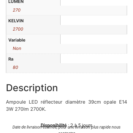
LUMEN
270
KELVIN
2700
Variable
Non
Ra
80
Description
Ampoule LED réflecteur diamètre 39cm opale E14
3W 270lm 2700K.
Disponibilité
: 2 à 5 jours
Date de livraison estimée, pour une livraison plus rapide nous