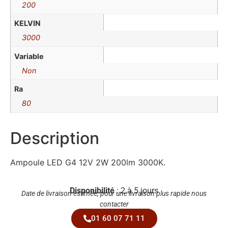
200
KELVIN
3000
Variable
Non
Ra
80
Description
Ampoule LED G4 12V 2W 200lm 3000K.
Disponibilité
: 2 à 5 jours
Date de livraison estimée, pour une livraison plus rapide nous
contacter
01 60 07 71 11