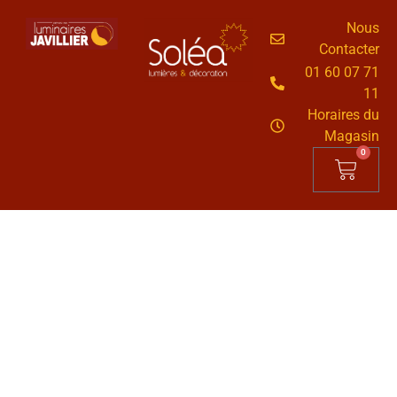
Nous
Contacter
01 60 07 71
11
Horaires du
Magasin
0