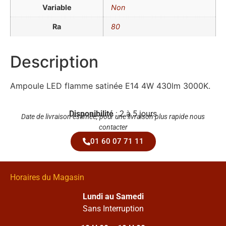
Variable
Non
Ra
80
Description
Ampoule LED flamme satinée E14 4W 430lm 3000K.
Disponibilité
: 2 à 5 jours
Date de livraison estimée, pour une livraison plus rapide nous
contacter
01 60 07 71 11
Horaires du Magasin
Lundi au Samedi
Sans Interruption