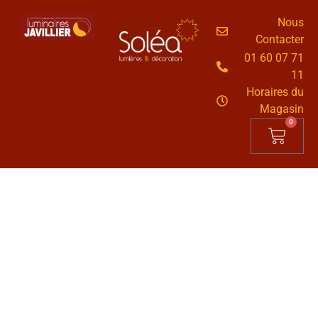
Nous
Contacter
01 60 07 71
11
Horaires du
Magasin
0