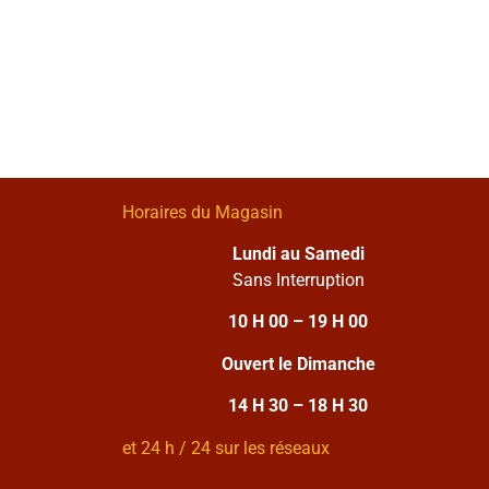
Horaires du Magasin
Lundi au Samedi
Sans Interruption
10 H 00 – 19 H 00
Ouvert le Dimanche
14 H 30 – 18 H 30
et 24 h / 24 sur les réseaux