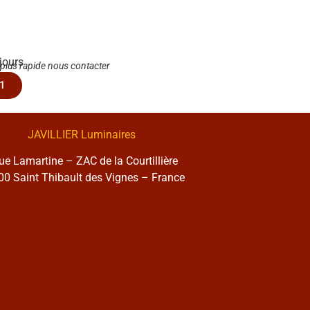
 jours
 plus rapide nous contacter
1
JAVILLIER Luminaires
rue Lamartine – ZAC de la Courtillière
0 Saint Thibault des Vignes – France