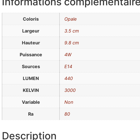
Informations complémentair
Coloris
Opale
Largeur
3.5 cm
Hauteur
9.8 cm
Puissance
4W
Sources
E14
LUMEN
440
KELVIN
3000
Variable
Non
Ra
80
Description