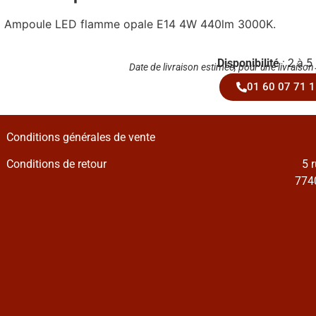
Ampoule LED flamme opale E14 4W 440lm 3000K.
Disponibilité
: 2 à 5
Date de livraison estimée, pour une livraison
01 60 07 71 1
Conditions générales de vente
Conditions de retour
5 
7740