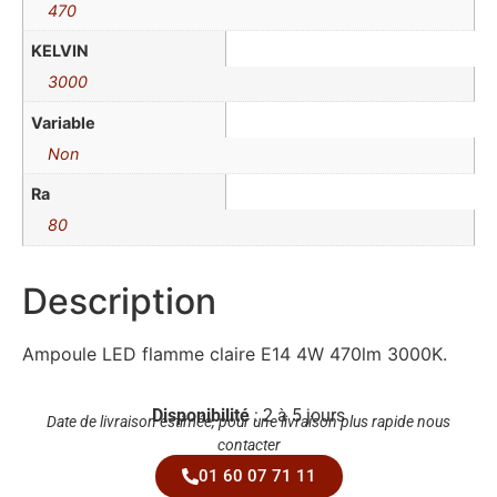
470
KELVIN
3000
Variable
Non
Ra
80
Description
Ampoule LED flamme claire E14 4W 470lm 3000K.
Disponibilité
: 2 à 5 jours
Date de livraison estimée, pour une livraison plus rapide nous
contacter
01 60 07 71 11