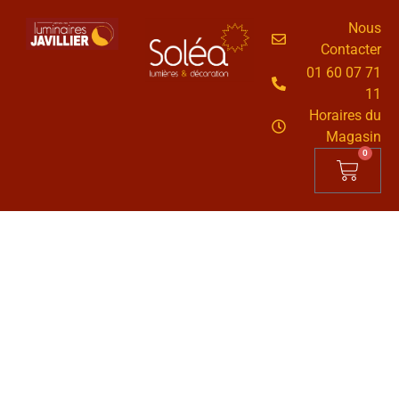
Nous
Contacter
01 60 07 71
11
Horaires du
Magasin
0